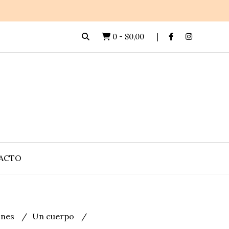
0
-
$0,00
ACTO
lones
Un cuerpo