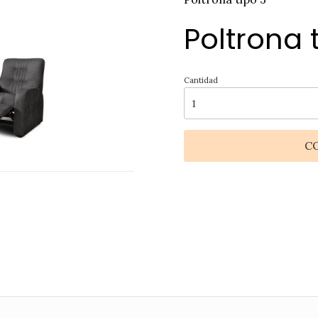
Poltrona 
Cantidad
C