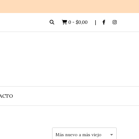
0
-
$0,00
ACTO