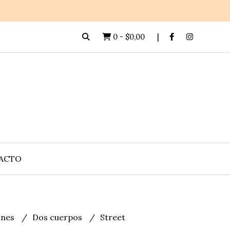
0
-
$0,00
ACTO
lones
Dos cuerpos
Street