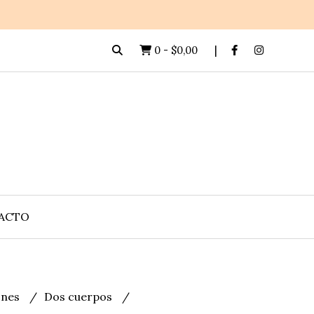
0
-
$0,00
ACTO
lones
Dos cuerpos