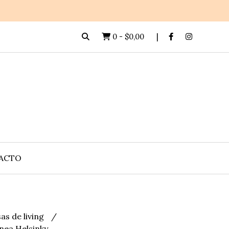
0
-
$0,00
ACTO
as de living
nea Helsinky