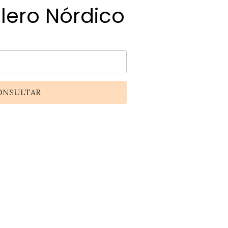
llero Nórdico
ONSULTAR