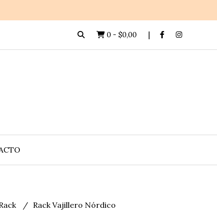
0
-
$0,00
ACTO
Rack
Rack Vajillero Nórdico