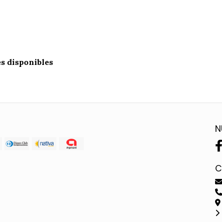
es disponibles
N
C